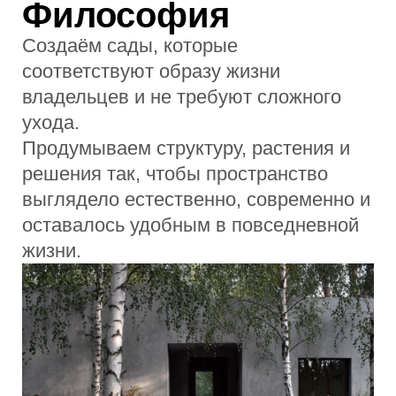
Сад минимального ухода в
Подмосковье
Природный сад с местными
растениями, гравийными дорожками и
автоматическим поливом. Площадь 15
соток.
Современный сад с
террасированием
Многоуровневый участок со
встроенным освещением, дренажной
системой и зоной отдыха. 20 соток.