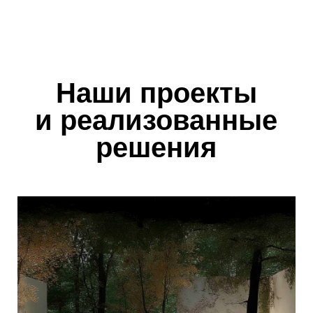
от 3500 ₽/м2
Отдельные работы
Инженерные системы, озеленение,
мощение или строительство — можем
реализовать отдельные этапы.
✓ Автополив от 80 000 ₽
✓ Дренаж от 1200 ₽/м
✓ Освещение от 60 000 ₽
✓ Посадка крупномеров —
договорная
по смете