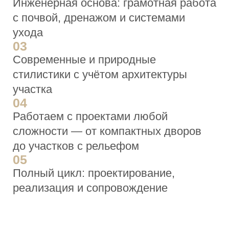
АКЦЕНТ
01
Проектирование сада
На этапе проекта закладываем всё, от
чего зависит дальнейший уход:
структуру участка, подбор растений,
инженерные решения и сценарии
использования. Это позволяет
избежать переделок и лишних затрат
в будущем.
02
Реализация и строительные
работы
Берём на себя весь процесс создания
сада и контролируем соответствие
проекту. Это важно, чтобы изначально
заложенные решения работали и не
требовали исправлений после
завершения.