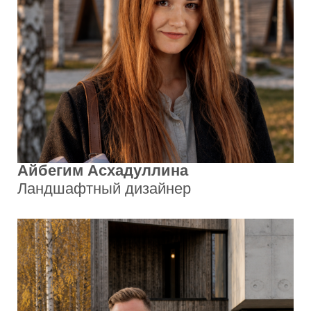
Честные и долговечные решения
Мы не делаем временных решений и
декоративных компромиссов.
Продумываем архитектуру,
инженерные системы и подбор
растений так, чтобы сад не терял вид,
не требовал постоянных исправлений
и оставался стабильным со временем.
Природное благоустройство
Сад — это система, которая либо
работает сама, либо требует
постоянного ухода.
Мы создаём пространства, где всё
продумано заранее: растения,
структура и инженерия позволяют
саду развиваться естественно и не
превращаться в ежедневную работу.