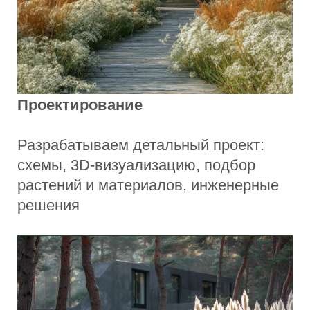
Команда
Над каждым проектом работает
команда специалистов: ландшафтный
дизайнер, инженер и специалисты по
реализации.
Такой подход позволяет продумать
сад на всех уровнях — от концепции
до технических решений, от которых
зависит его состояние и уход.