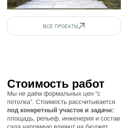
Как снизить уход за садом без
потери эстетики
Практические решения для
малоуходных садов