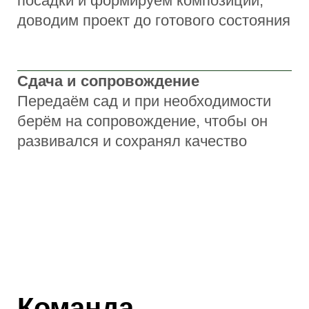
Айдар Аскиев
Архитектор-проектировщик
Айбегим Асхадуллина
Ландшафтный дизайнер