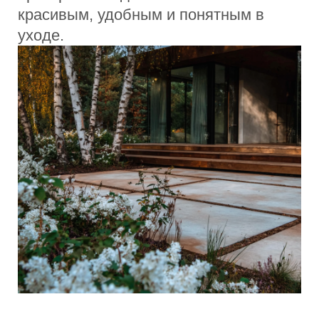
инженерные чертежи, смета.
✓ Выезд на участок
✓ 2-3 варианта планировки
✓ Рабочие чертежи
✓ Авторский надзор (опция)
от 1500 ₽/ м2
Реализация под ключ
Проект + строительство + инженерия
+ озеленение. Полный цикл работ от
идеи до сдачи.
✓ Все этапы включены
✓ Гарантия на работы
✓ Контроль качества
✓ Прозрачная смета