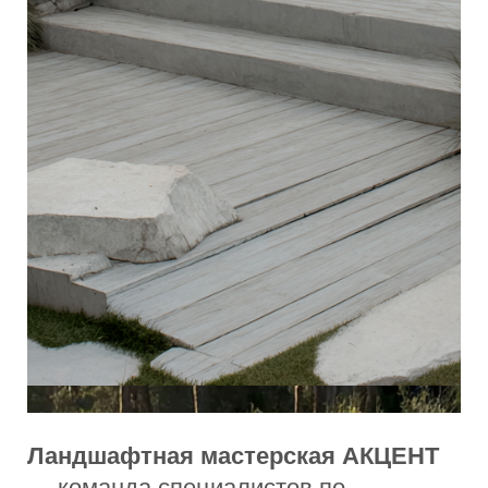
— команда специалистов по
ландшафтному дизайну в Казани,
создающая современные природные
сады с минимальным уходом.
Мы объединяем
архитектуру
,
инженерный подход и грамотный
подбор растений,
чтобы каждый
участок был продуман заранее и
оставался аккуратным
без
постоянного ухода.
01
Продуманные решения для участков
любого размера, включая небольшие
пространства
02
Инженерная основа: грамотная работа
с почвой, дренажом и системами
ухода
03