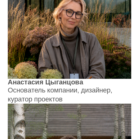
Анна Хасанова
Инженер садово-паркового хозяйства,
дендролог
Философия
Создаём сады, которые