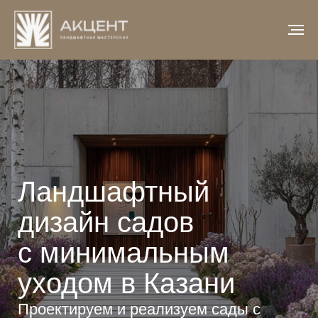
Ландшафтный
дизайн садов
с минимальным
уходом в Казани
Проектируем и реализуем сады с
минимальным уходом: заранее
продумываем растения, зонирование
и инженерные решения, чтобы участок
долго оставался аккуратным и живым.