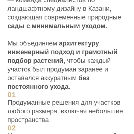
Современные и природные
стилистики с учётом архитектуры
участка
04
Работаем с проектами любой
сложности — от компактных дворов
до участков с рельефом
05
Полный цикл: проектирование,
реализация и сопровождение
Услуги
ландшафтной
мастерской