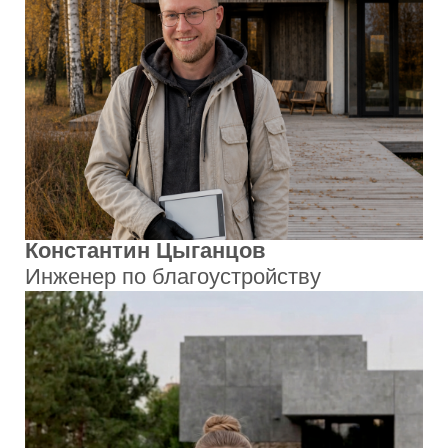
Продуманность в каждой детали
Сад начинается не с посадок, а с
точных решений: планировки, почвы,
растений, материалов и инженерии.
Мы продумываем их заранее, чтобы
пространство долго оставалось
красивым, удобным и понятным в
уходе.