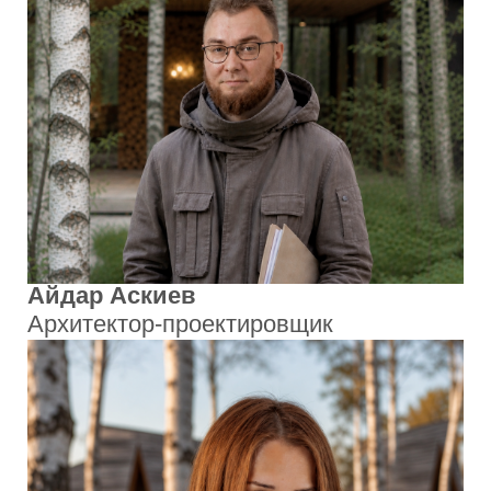
соответствуют образу жизни
владельцев и не требуют сложного
ухода.
Продумываем структуру, растения и
решения так, чтобы пространство
выглядело естественно, современно и
оставалось удобным в повседневной
жизни.