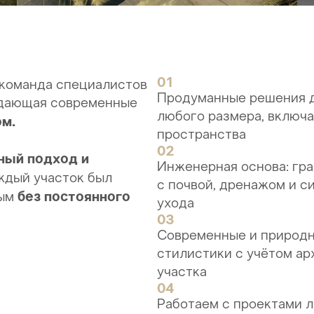
01
команда специалистов
Продуманные решения д
здающая современные
любого размера, включ
м.
пространства
02
ный подход и
Инженерная основа: гра
ждый участок был
с почвой, дренажом и с
без постоянного
ным
ухода
03
Современные и природ
стилистики с учётом ар
участка
04
Работаем с проектами 