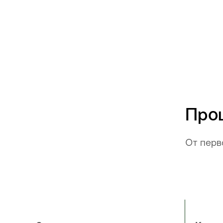
Про
От перв