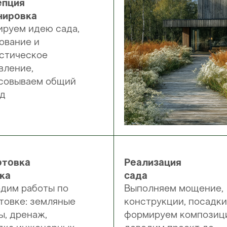
епция
нировка
руем идею сада,
ование и
стическое
вление,
совываем общий
од
отовка
Реализация
ка
сада
дим работы по
Выполняем мощение,
товке: земляные
конструкции, посадки
ы, дренаж,
формируем композиц