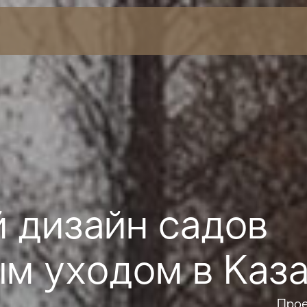
 дизайн садов
м уходом в Каз
Прое