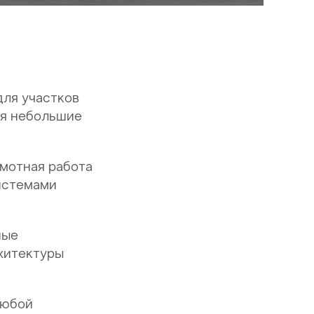
ля участков
ая небольшие
мотная работа
истемами
ные
хитектуры
любой