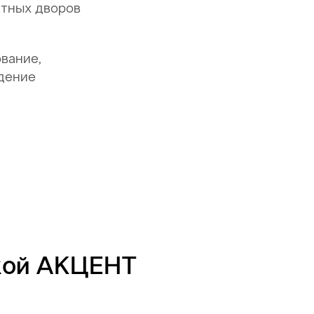
тных дворов
вание,
дение
кой АКЦЕНТ