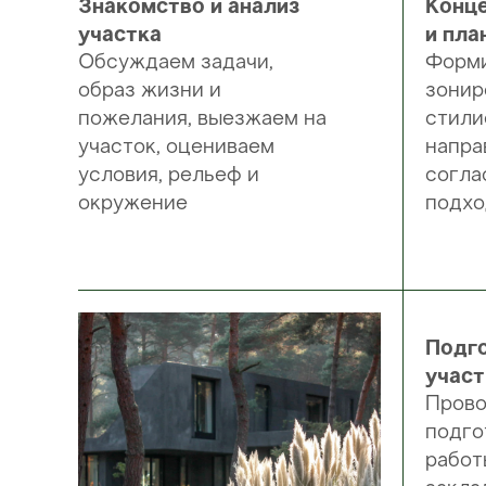
Знакомство и анализ
Конц
участка
и пла
Обсуждаем задачи,
Форми
образ жизни и
зонир
пожелания, выезжаем на
стили
участок, оцениваем
напра
условия, рельеф и
согла
окружение
подх
Подг
участ
Прово
подго
работ